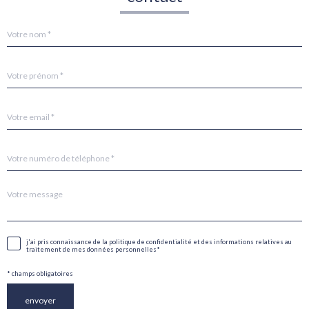
Nom
R
*
e
n
s
Prénom
e
*
i
g
Adresse
n
email
e
*
z
v
Téléphone
o
*
s
c
Message
o
*
o
r
Validation
j'ai pris connaissance de la politique de confidentialité et des informations relatives au
traitement de mes données personnelles*
d
o
* champs obligatoires
n
envoyer