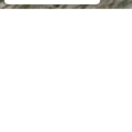
Agence immobilière des 2 Mers
Agence immobilière à Quiberon et à
Saint-Pierre-Quiberon
Sur
la Presqu’île de Quiberon
, là où la mer façonne les paysages et les projets
de vie, nous accompagnons depuis longtemps celles et ceux qui souhaitent
vendre ou acquérir un bien.
Agence immobilière des 2 Mers
, votre
agence à Quiberon et à Saint-Pierre-
Quiberon
, s’inscrit dans cette dynamique locale en offrant un
accompagnement fondé sur la proximité, l’écoute et une parfaite connaissance
du marché.
Notre manière d’exercer l’immobilier repose sur une conviction simple :
chaque projet est une trajectoire unique, influencée par l’histoire personnelle
de nos clients autant que par les spécificités d’un marché côtier très particulier.
C’est dans cet équilibre subtil entre expertise, attention et compréhension que
se construit un accompagnement réellement utile.