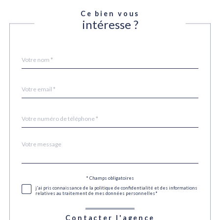
Ce bien vous
intéresse ?
Nom
Fieldset
*
par
défaut
email
*
Téléphone
*
Message
Fieldset
*
par
défaut
Validation
* Champs obligatoires
j'ai pris connaissance de la politique de confidentialité et des informations
relatives au traitement de mes données personnelles*
Contacter l'agence