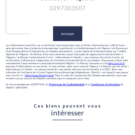
0297303507
Validation
envoyer
Les informations recueillies sur ce formulaire sont enregistrées dans un fichier informatisé par La Boite Immo
agissant comme Sous-traitant du traitement pour la gestion de la clientèle/prospects de l'Agence / du Réseau qui
reste Responsable du Traitement de vos Données personnelles. La base légale du traitement repose sur l'intérêt
légitime de l'Agence / du Réseau. Elles sont conservées jusqu'à demande de suppression et sont destinées à
l'Agence / au Réseau. Conformément à la loi « informatique et libertés », vous disposez des droits d’accès, de
rectification, d’effacement, d’opposition, de limitation et de portabilité de vos données. Vous pouvez retirer votre
consentement à tout moment en contactant directement l’Agence / Le Réseau. Consultez le site
https://cnil.fr/fr
pour plus d’informations sur vos droits. Si vous estimez, après avoir contacté l'Agence / le Réseau, que vos droits «
Informatique et Libertés » ne sont pas respectés, vous pouvez adresser une réclamation à la CNIL. Nous vous
informons de l’existence de la liste d'opposition au démarchage téléphonique « Bloctel », sur laquelle vous pouvez
vous inscrire ici :
https://www.bloctel.gouv.fr
. Dans le cadre de la protection des Données personnelles, nous vous
invitons à ne pas inscrire de Données sensibles dans le champ de saisie libre.
Ce site est protégé par reCAPTCHA, les
Politiques de Confidentialité
et es
Conditions d'utilisation
de
Google s'appliquent.
Ces biens peuvent vous
intéresser