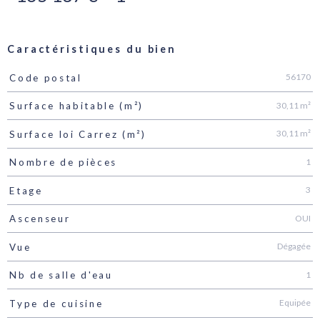
Caractéristiques du bien
56170
Code postal
Caractéristiques
Valeurs
30,11 m²
Surface habitable (m²)
30,11 m²
Surface loi Carrez (m²)
1
Nombre de pièces
3
Etage
OUI
Ascenseur
Dégagée
Vue
1
Nb de salle d'eau
Equipée
Type de cuisine