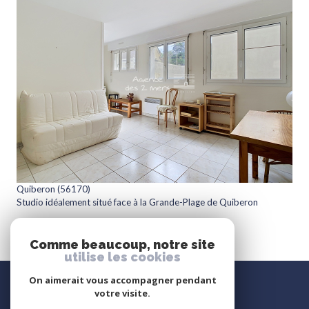
voir le bien
Quiberon (56170)
Studio idéalement situé face à la Grande-Plage de Quiberon
26,77 m²
-
170 464 €
Comme beaucoup, notre site
utilise les cookies
Nous
On aimerait vous accompagner pendant
suivre
votre visite.