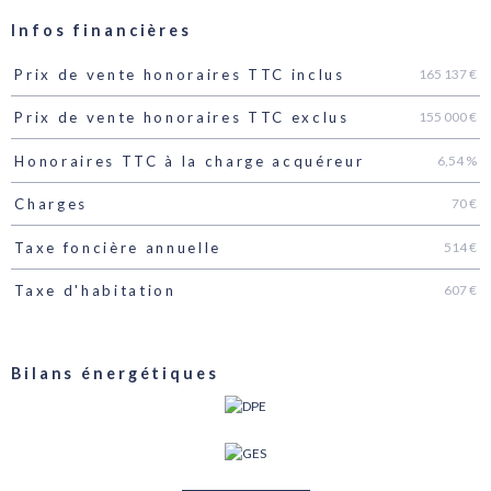
Infos financières
165 137 €
Prix de vente honoraires TTC inclus
Caractéristiques
Valeurs
155 000 €
Prix de vente honoraires TTC exclus
6,54 %
Honoraires TTC à la charge acquéreur
70 €
Charges
514 €
Taxe foncière annuelle
607 €
Taxe d'habitation
Bilans énergétiques