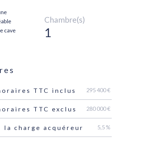
une
Chambre(s)
éable
1
ne cave
res
295 400 €
noraires TTC inclus
280 000 €
noraires TTC exclus
5,5 %
 la charge acquéreur