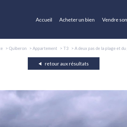
Accueil
Acheter un bien
Vendre son
te
Quiberon
Appartement
T3
A deux pas de la plage et d
retour aux résultats