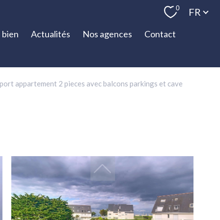
Langue
0
FR
 bien
Actualités
Nos agences
Contact
u port appartement 2 pieces avec balcons parkings et cave