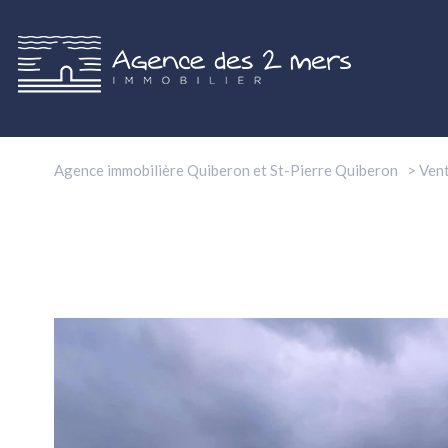
Agence immobilière Quiberon et St-Pierre Quiberon
Ven