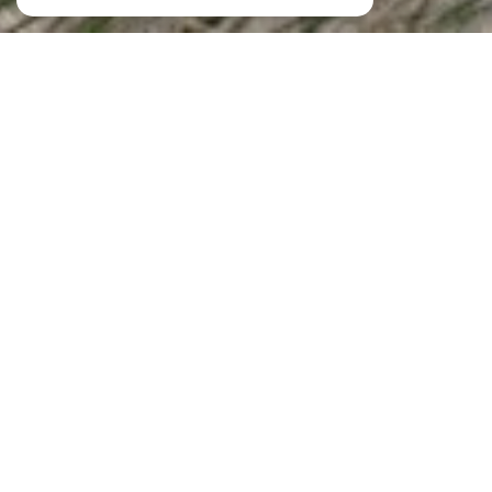
Agence immobilière des 2 Mers
Agence immobilière à Quiberon et à
Saint-Pierre-Quiberon
Sur
la Presqu’île de Quiberon
, là où la mer façonne les paysages et les projets
de vie, nous accompagnons depuis longtemps celles et ceux qui souhaitent
vendre ou acquérir un bien.
Agence immobilière des 2 Mers
, votre
agence à Quiberon et à Saint-Pierre-
Quiberon
, s’inscrit dans cette dynamique locale en offrant un
accompagnement fondé sur la proximité, l’écoute et une parfaite connaissance
du marché.
Notre manière d’exercer l’immobilier repose sur une conviction simple :
chaque projet est une trajectoire unique, influencée par l’histoire personnelle
de nos clients autant que par les spécificités d’un marché côtier très particulier.
C’est dans cet équilibre subtil entre expertise, attention et compréhension que
se construit un accompagnement réellement utile.