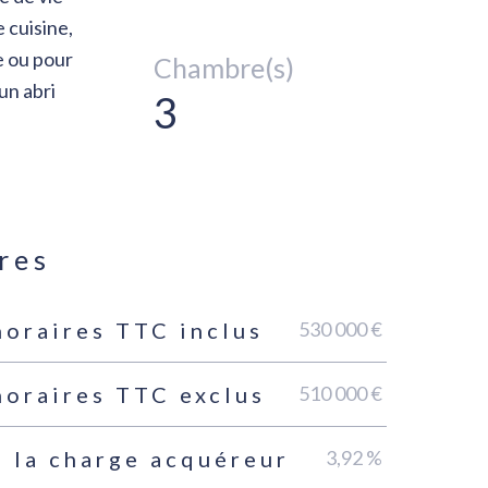
 cuisine,
e ou pour
Chambre(s)
un abri
3
res
530 000 €
noraires TTC inclus
510 000 €
noraires TTC exclus
3,92 %
 la charge acquéreur