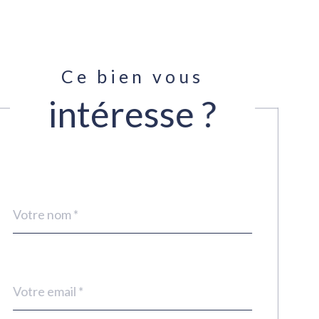
Ce bien vous
intéresse ?
Nom
Fieldset
*
par
défaut
email
*