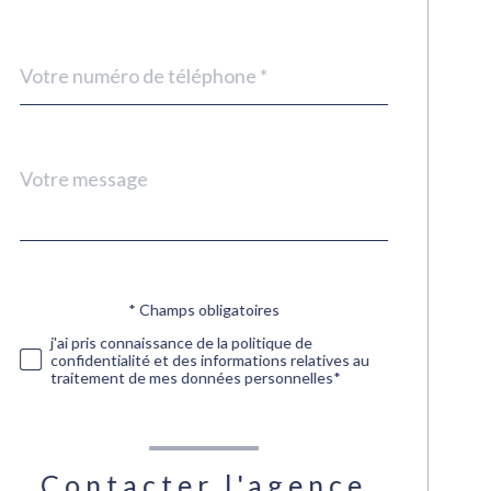
Téléphone
*
Message
Fieldset
*
par
défaut
* Champs obligatoires
Validation
j'ai pris connaissance de la politique de
confidentialité et des informations relatives au
traitement de mes données personnelles*
Contacter l'agence