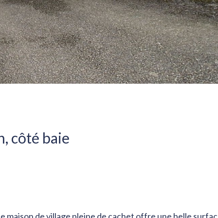
, côté baie
 maison de village pleine de cachet offre une belle surfac