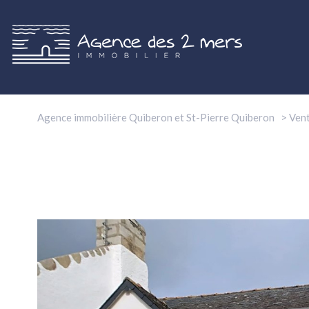
Agence immobilière Quiberon et St-Pierre Quiberon
Ven