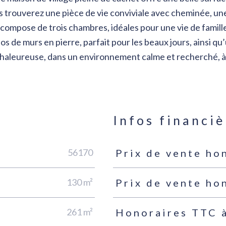
s trouverez une pièce de vie conviviale avec cheminée, une
se compose de trois chambres, idéales pour une vie de famill
los de murs en pierre, parfait pour les beaux jours, ainsi qu’
chaleureuse, dans un environnement calme et recherché, à
n
Infos financiè
56170
Prix de vente ho
Caractéristiques
Valeurs
130 m²
Prix de vente ho
261 m²
Honoraires TTC à