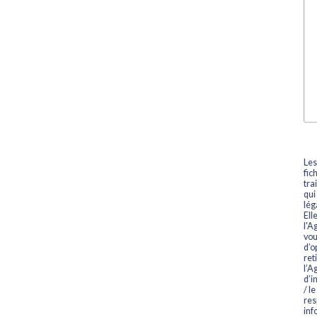
Les
fic
tra
qui
lég
Ell
l'A
vou
d’o
ret
l’A
d’i
/ l
res
inf