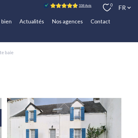
Langue
0
FR
 bien
Actualités
Nos agences
Contact
te baie