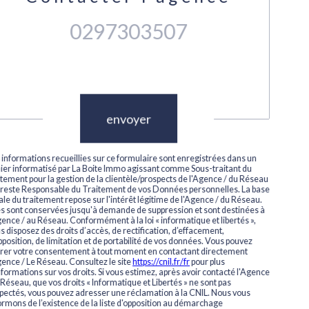
0297303507
Validation
envoyer
 informations recueillies sur ce formulaire sont enregistrées dans un
hier informatisé par La Boite Immo agissant comme Sous-traitant du
itement pour la gestion de la clientèle/prospects de l'Agence / du Réseau
 reste Responsable du Traitement de vos Données personnelles. La base
ale du traitement repose sur l'intérêt légitime de l'Agence / du Réseau.
es sont conservées jusqu'à demande de suppression et sont destinées à
gence / au Réseau. Conformément à la loi « informatique et libertés »,
s disposez des droits d’accès, de rectification, d’effacement,
pposition, de limitation et de portabilité de vos données. Vous pouvez
irer votre consentement à tout moment en contactant directement
gence / Le Réseau. Consultez le site
https://cnil.fr/fr
pour plus
nformations sur vos droits. Si vous estimez, après avoir contacté l'Agence
e Réseau, que vos droits « Informatique et Libertés » ne sont pas
pectés, vous pouvez adresser une réclamation à la CNIL. Nous vous
ormons de l’existence de la liste d'opposition au démarchage