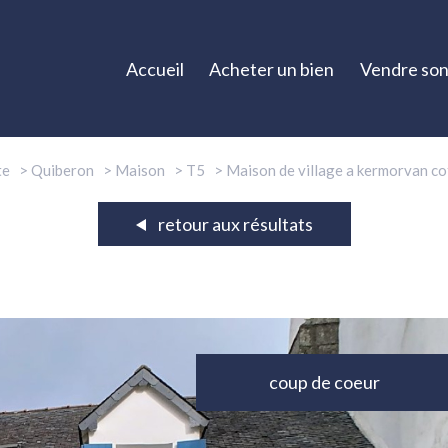
Accueil
Acheter un bien
Vendre son
te
Quiberon
Maison
T5
Maison de village a kermorvan co
retour aux résultats
coup de coeur