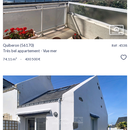
bien
Quiberon (56170)
Réf : 4538
Très bel appartement - Vue mer
Sél
74,11 m²
-
430 500 €
voir le
bien