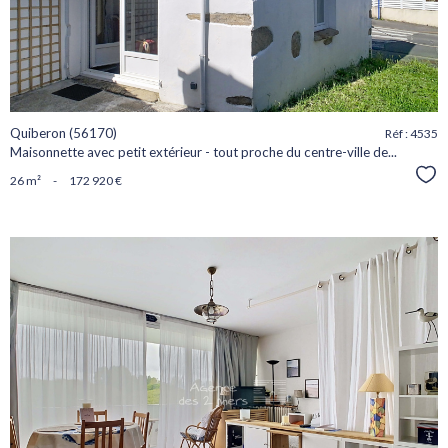
Quiberon (56170)
Réf : 4535
Maisonnette avec petit extérieur - tout proche du centre-ville de...
Sél
26 m²
-
172 920 €
voir le
bien