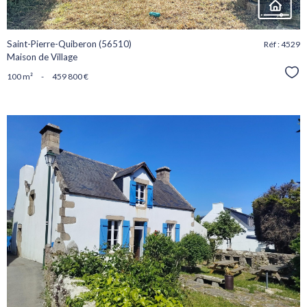
Saint-Pierre-Quiberon (56510)
Réf : 4529
Maison de Village
Sél
100 m²
-
459 800 €
voir le
bien