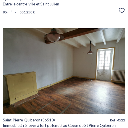
Entre le centre-ville et Saint Julien
Sél
95 m²
-
551 250 €
voir le
bien
Saint-Pierre-Quiberon (56510)
Réf : 4522
Immeuble à rénover à fort potentiel au Coeur de St Pierre Quiberon