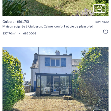
Quiberon (56170)
Réf : 4530
Maison soignée à Quiberon. Calme, confort et vie de plain pied
Sél
157,70 m²
-
695 000 €
voir le
bien