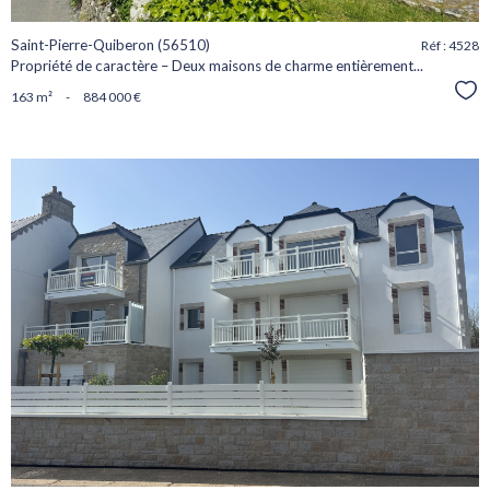
Saint-Pierre-Quiberon (56510)
Réf : 4528
Propriété de caractère – Deux maisons de charme entièrement...
Sél
163 m²
-
884 000 €
voir le
bien