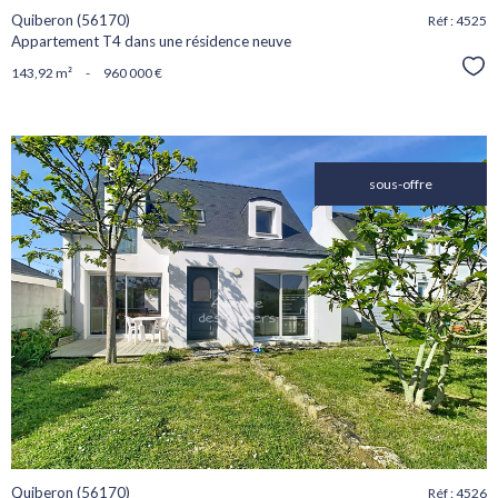
Quiberon (56170)
Réf : 4525
Appartement T4 dans une résidence neuve
Sél
143,92 m²
-
960 000 €
sous-offre
voir le
bien
Quiberon (56170)
Réf : 4526