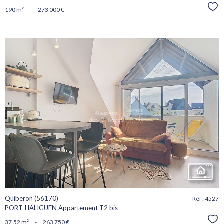
Sél
190 m²
-
273 000 €
voir le
bien
Quiberon (56170)
Réf : 4527
PORT-HALIGUEN Appartement T2 bis
Sél
37,52 m²
-
263 750 €