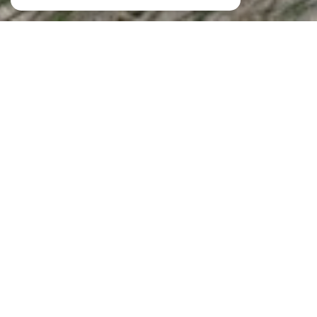
Agence immobilière des 2 Mers
Agence immobilière à Quiberon et à
Saint-Pierre-Quiberon
Sur
la Presqu’île de Quiberon
, là où la mer façonne les paysages et les projets
de vie, nous accompagnons depuis longtemps celles et ceux qui souhaitent
vendre ou acquérir un bien.
Agence immobilière des 2 Mers
, votre
agence à Quiberon et à Saint-Pierre-
Quiberon
, s’inscrit dans cette dynamique locale en offrant un
accompagnement fondé sur la proximité, l’écoute et une parfaite connaissance
du marché.
Notre manière d’exercer l’immobilier repose sur une conviction simple :
chaque projet est une trajectoire unique, influencée par l’histoire personnelle
de nos clients autant que par les spécificités d’un marché côtier très particulier.
C’est dans cet équilibre subtil entre expertise, attention et compréhension que
se construit un accompagnement réellement utile.