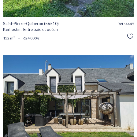
Saint-Pierre-Quiberon (56510)
Réf : 4449
Kerhostin : Entre baie et océan
Sél
152 m²
-
624 000 €
voir le
bien