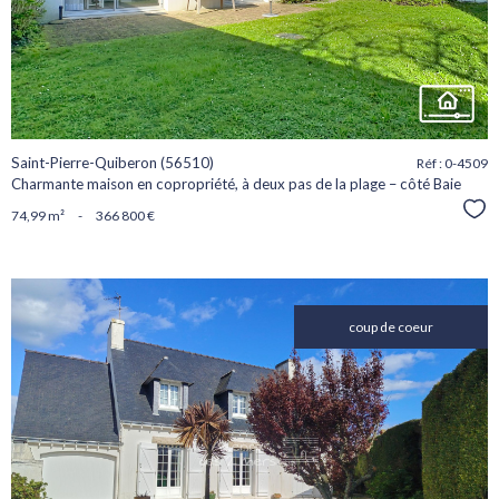
Saint-Pierre-Quiberon (56510)
Réf : 0-4509
Charmante maison en copropriété, à deux pas de la plage – côté Baie
Sél
74,99 m²
-
366 800 €
coup de coeur
voir le
bien