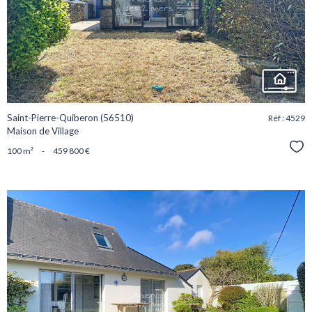
bien
Saint-Pierre-Quiberon (56510)
Réf : 4529
Maison de Village
Sél
100 m²
-
459 800 €
voir le
bien