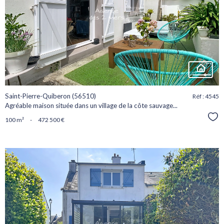
voir le
bien
Saint-Pierre-Quiberon (56510)
Réf : 4545
Agréable maison située dans un village de la côte sauvage...
Sél
100 m²
-
472 500 €
voir le