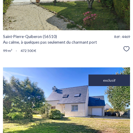
Saint-Pierre-Quiberon (56510)
Réf : 4469
Au calme, à quelques pas seulement du charmant port
Sél
99 m²
-
472 500 €
exclusif
voir le
bien