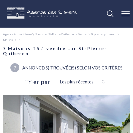
Agence immobilière Quiberon et St-Pierre Quiberon
Vente
St pierre quiberon
Maison
T5
7
Maisons T5 à vendre sur St-Pierre-
Quiberon
7
ANNONCE(S) TROUVÉE(S) SELON VOS CRITÈRES
Trier par
Les plus récentes