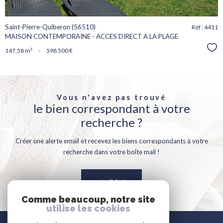
Saint-Pierre-Quiberon (56510)
Réf : 4411
MAISON CONTEMPORAINE - ACCES DIRECT A LA PLAGE
Sél
147,58 m²
-
598 500 €
Vous n'avez pas trouvé
le bien correspondant à votre
recherche ?
Créer une alerte email et recevez les biens correspondants à votre
recherche dans votre boîte mail !
créer l'alerte
Comme beaucoup, notre site
utilise les cookies
Nous