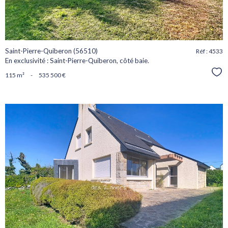
Saint-Pierre-Quiberon (56510)
Réf : 4533
En exclusivité : Saint-Pierre-Quiberon, côté baie.
Sél
115 m²
-
535 500 €
voir le
bien