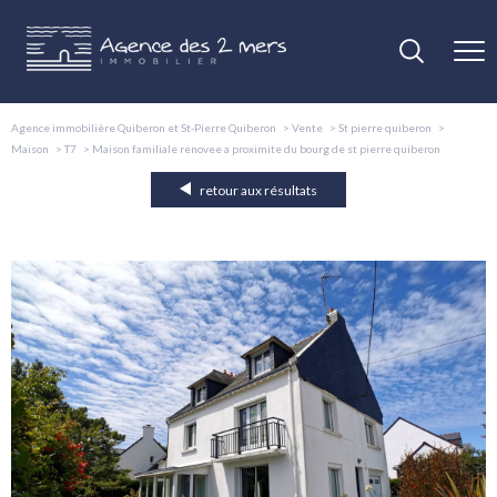
Agence immobilière Quiberon et St-Pierre Quiberon
Vente
St pierre quiberon
Maison
T7
Maison familiale renovee a proximite du bourg de st pierre quiberon
retour aux résultats