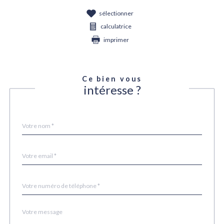
sélectionner
calculatrice
imprimer
Ce bien vous
intéresse ?
Nom
Fieldset
*
par
défaut
email
*
Téléphone
*
Message
Fieldset
*
par