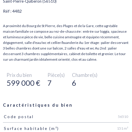
Saint-Pierre-Quiberon (56510)
Réf : 4482
A proximité du Bourg de St Pierre, des Plages et de la Gare, cette agréable
maison familiale se compose au rez-de-chaussée : entrée sur loggia, spacieuse
et lumineuse pièce de vie, belle cuisine aménagée et équipée récemment,
dégagement, salle d'eau/wc et cellier/buanderie Au 1er étage : palier desservant
3 belles chambres dont une sur balcon, 2 salles d'eau et wc Au 2nd : palier
desservant 3 chambres supplémentaires, cabinet de toilette et grenier. Le tour
Prix du bien
Pièce(s)
Chambre(s)
599 000 €
7
6
Caractéristiques du bien
56510
Code postal
Caractéristiques
Valeurs
151 m²
Surface habitable (m²)