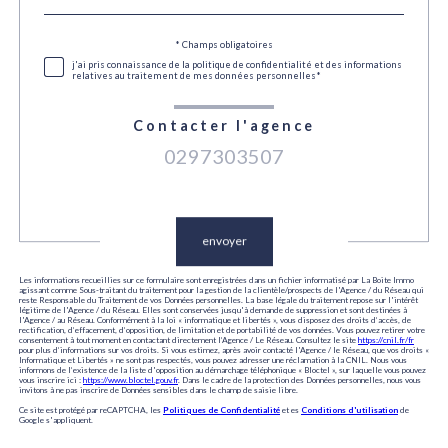
défaut
Validation
* Champs obligatoires
j'ai pris connaissance de la politique de confidentialité et des informations
relatives au traitement de mes données personnelles*
Contacter l'agence
0297303507
Validation
envoyer
Les informations recueillies sur ce formulaire sont enregistrées dans un fichier informatisé par La Boite Immo
agissant comme Sous-traitant du traitement pour la gestion de la clientèle/prospects de l'Agence / du Réseau qui
reste Responsable du Traitement de vos Données personnelles. La base légale du traitement repose sur l'intérêt
légitime de l'Agence / du Réseau. Elles sont conservées jusqu'à demande de suppression et sont destinées à
l'Agence / au Réseau. Conformément à la loi « informatique et libertés », vous disposez des droits d’accès, de
rectification, d’effacement, d’opposition, de limitation et de portabilité de vos données. Vous pouvez retirer votre
consentement à tout moment en contactant directement l’Agence / Le Réseau. Consultez le site
https://cnil.fr/fr
pour plus d’informations sur vos droits. Si vous estimez, après avoir contacté l'Agence / le Réseau, que vos droits «
Informatique et Libertés » ne sont pas respectés, vous pouvez adresser une réclamation à la CNIL. Nous vous
informons de l’existence de la liste d'opposition au démarchage téléphonique « Bloctel », sur laquelle vous pouvez
vous inscrire ici :
https://www.bloctel.gouv.fr
. Dans le cadre de la protection des Données personnelles, nous vous
invitons à ne pas inscrire de Données sensibles dans le champ de saisie libre.
Ce site est protégé par reCAPTCHA, les
Politiques de Confidentialité
et es
Conditions d'utilisation
de
Google s'appliquent.