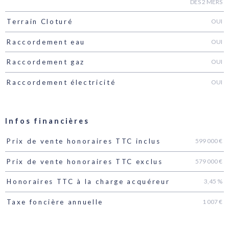
DES 2 MERS
OUI
Terrain Cloturé
OUI
Raccordement eau
OUI
Raccordement gaz
OUI
Raccordement électricité
Infos financières
599 000 €
Prix de vente honoraires TTC inclus
Caractéristiques
Valeurs
579 000 €
Prix de vente honoraires TTC exclus
3,45 %
Honoraires TTC à la charge acquéreur
1 007 €
Taxe foncière annuelle