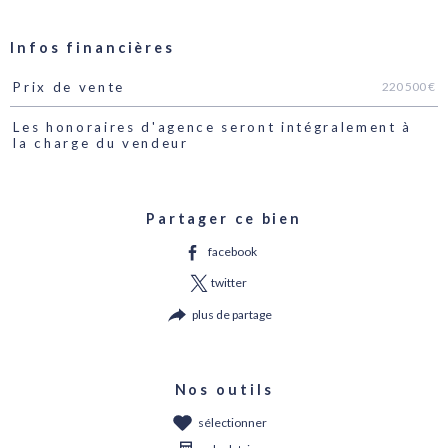
Infos financières
220 500 €
Prix de vente
Caractéristiques
Valeurs
Les honoraires d'agence seront intégralement à
la charge du vendeur
Partager ce bien
facebook
twitter
plus de partage
Nos outils
sélectionner