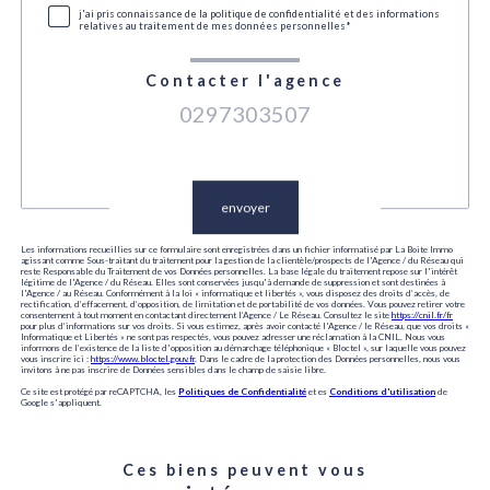
j'ai pris connaissance de la politique de confidentialité et des informations
relatives au traitement de mes données personnelles*
Contacter l'agence
0297303507
Validation
envoyer
Les informations recueillies sur ce formulaire sont enregistrées dans un fichier informatisé par La Boite Immo
agissant comme Sous-traitant du traitement pour la gestion de la clientèle/prospects de l'Agence / du Réseau qui
reste Responsable du Traitement de vos Données personnelles. La base légale du traitement repose sur l'intérêt
légitime de l'Agence / du Réseau. Elles sont conservées jusqu'à demande de suppression et sont destinées à
l'Agence / au Réseau. Conformément à la loi « informatique et libertés », vous disposez des droits d’accès, de
rectification, d’effacement, d’opposition, de limitation et de portabilité de vos données. Vous pouvez retirer votre
consentement à tout moment en contactant directement l’Agence / Le Réseau. Consultez le site
https://cnil.fr/fr
pour plus d’informations sur vos droits. Si vous estimez, après avoir contacté l'Agence / le Réseau, que vos droits «
Informatique et Libertés » ne sont pas respectés, vous pouvez adresser une réclamation à la CNIL. Nous vous
informons de l’existence de la liste d'opposition au démarchage téléphonique « Bloctel », sur laquelle vous pouvez
vous inscrire ici :
https://www.bloctel.gouv.fr
. Dans le cadre de la protection des Données personnelles, nous vous
invitons à ne pas inscrire de Données sensibles dans le champ de saisie libre.
Ce site est protégé par reCAPTCHA, les
Politiques de Confidentialité
et es
Conditions d'utilisation
de
Google s'appliquent.
Ces biens peuvent vous