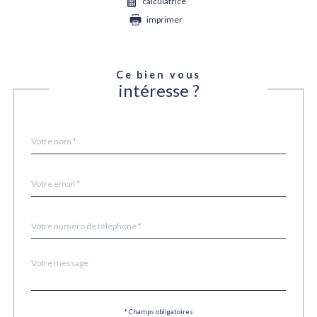
calculatrice
imprimer
Ce bien vous
intéresse ?
Nom
Fieldset
*
par
défaut
email
*
Téléphone
*
Message
Fieldset
*
par
défaut
Validation
* Champs obligatoires