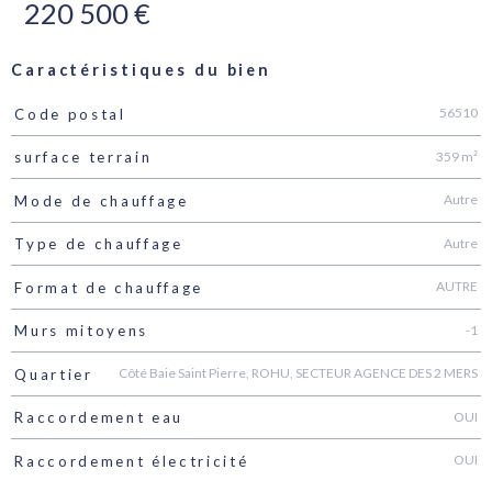
220 500 €
Caractéristiques du bien
56510
Code postal
Caractéristiques
Valeurs
359 m²
surface terrain
Autre
Mode de chauffage
Autre
Type de chauffage
AUTRE
Format de chauffage
-1
Murs mitoyens
Côté Baie Saint Pierre, ROHU, SECTEUR AGENCE DES 2 MERS
Quartier
OUI
Raccordement eau
OUI
Raccordement électricité