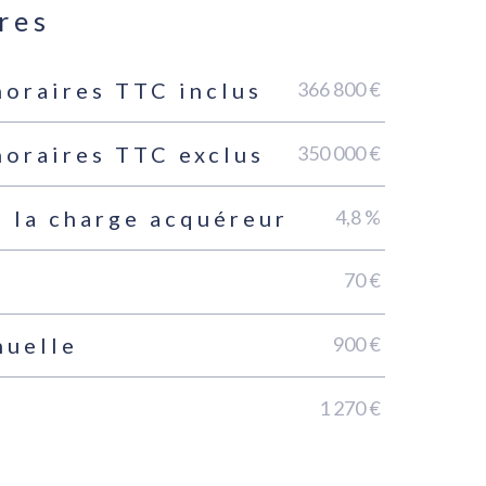
res
366 800 €
noraires TTC inclus
350 000 €
noraires TTC exclus
4,8 %
 la charge acquéreur
70 €
900 €
nuelle
1 270 €
n