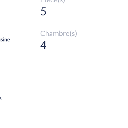
5
Chambre(s)
isine
4
de