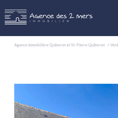
Agence immobilière Quiberon et St-Pierre Quiberon
Ven