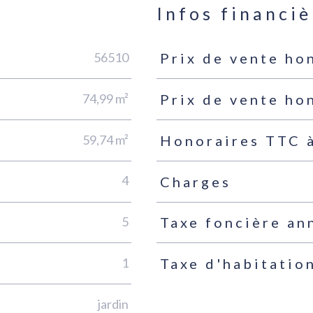
n
Infos financiè
56510
Prix de vente ho
Caractéristiques
Valeurs
74,99 m²
Prix de vente ho
59,74 m²
Honoraires TTC à
4
Charges
5
Taxe foncière an
1
Taxe d'habitatio
jardin