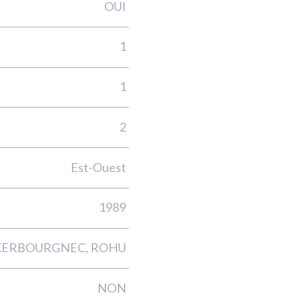
OUI
1
1
2
Est-Ouest
1989
re, KERBOURGNEC, ROHU
NON