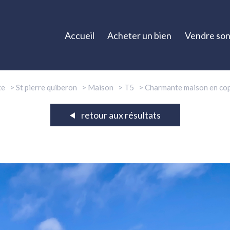
Accueil
Acheter un bien
Vendre son
te
St pierre quiberon
Maison
T5
Charmante maison en copr
retour aux résultats