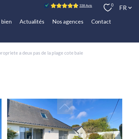
Langue
0
FR
 bien
Actualités
Nos agences
Contact
opriete a deux pas de la plage cote baie