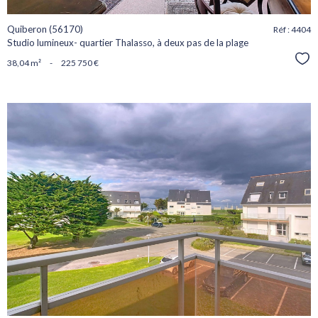
Quiberon (56170)
Réf : 4404
Studio lumineux- quartier Thalasso, à deux pas de la plage
Sél
38,04 m²
-
225 750 €
voir le
bien