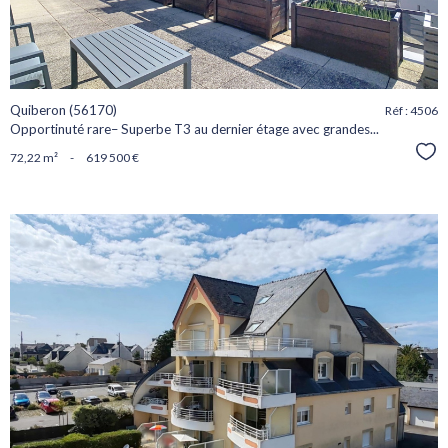
Quiberon (56170)
Réf : 4506
Opportinuté rare– Superbe T3 au dernier étage avec grandes...
Sél
72,22 m²
-
619 500 €
voir le
bien