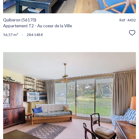
Quiberon (56170)
Réf : 4432
Appartement T2 - Au coeur de la Ville
Sél
56,57 m²
-
284 148 €
voir le
bien