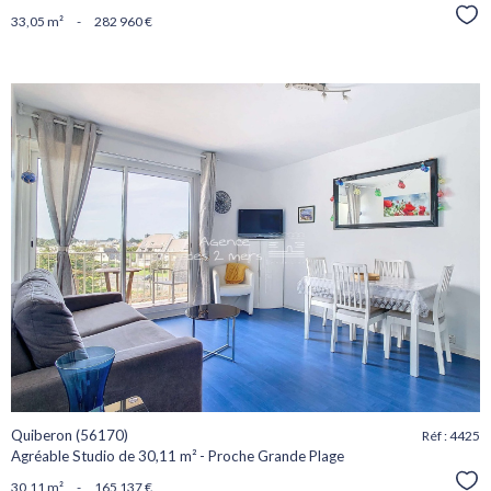
Sél
33,05 m²
-
282 960 €
voir le
bien
Quiberon (56170)
Réf : 4425
Agréable Studio de 30,11 m² - Proche Grande Plage
Sél
30,11 m²
-
165 137 €