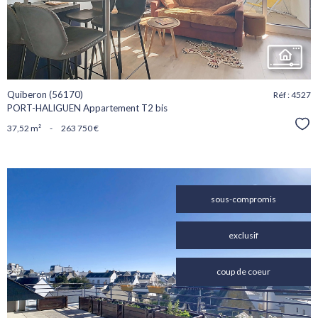
Quiberon (56170)
Réf : 4527
PORT-HALIGUEN Appartement T2 bis
Sél
37,52 m²
-
263 750 €
sous-compromis
exclusif
voir le
coup de coeur
bien