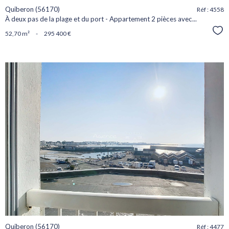
Quiberon (56170)
Réf : 4558
À deux pas de la plage et du port - Appartement 2 pièces avec...
Sél
52,70 m²
-
295 400 €
voir le
bien
Quiberon (56170)
Réf : 4477