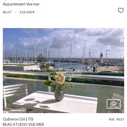
Appartement Vue mer
Sél
82 m²
-
316 500 €
voir le
bien
Quiberon (56170)
Réf : 4537
BEAU STUDIO VUE MER