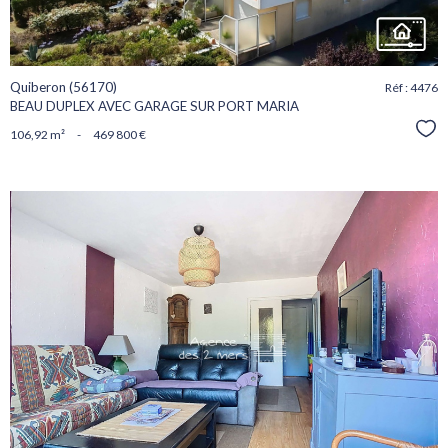
Quiberon (56170)
Réf : 4476
BEAU DUPLEX AVEC GARAGE SUR PORT MARIA
Sél
106,92 m²
-
469 800 €
voir le
bien