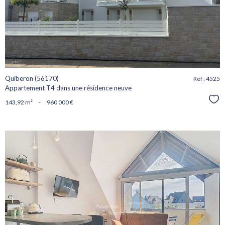
bien
Quiberon (56170)
Réf : 4525
Appartement T4 dans une résidence neuve
Sél
143,92 m²
-
960 000 €
voir le
bien