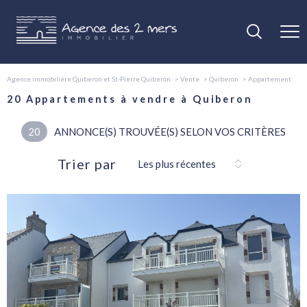
Agence immobilière Quiberon et St-Pierre Quiberon
Vente
Quiberon
Appartement
20
Appartements à vendre à Quiberon
20
ANNONCE(S) TROUVÉE(S) SELON VOS CRITÈRES
Trier par
Les plus récentes
voir le